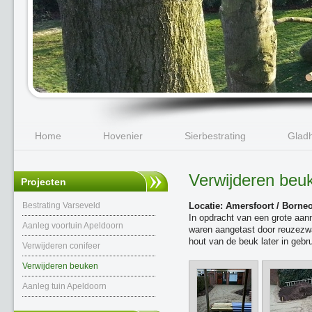
Home
Hovenier
Sierbestrating
Gladh
Verwijderen beu
Projecten
Bestrating Varseveld
Locatie: Amersfoort / Borne
In opdracht van een grote aan
Aanleg voortuin Apeldoorn
waren aangetast door reuzezwa
hout van de beuk later in gebr
Verwijderen conifeer
Verwijderen beuken
Aanleg tuin Apeldoorn