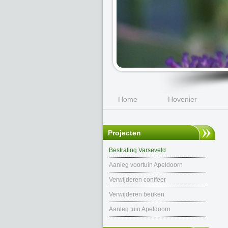
Home
Hovenier
Projecten
Bestrating Varseveld
Aanleg voortuin Apeldoorn
Verwijderen conifeer
Verwijderen beuken
Aanleg tuin Apeldoorn