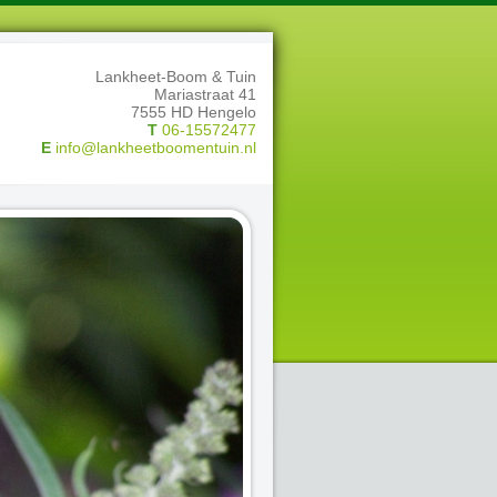
Lankheet-Boom & Tuin
Mariastraat 41
7555 HD Hengelo
T
06-15572477
E
info@lankheetboomentuin.nl